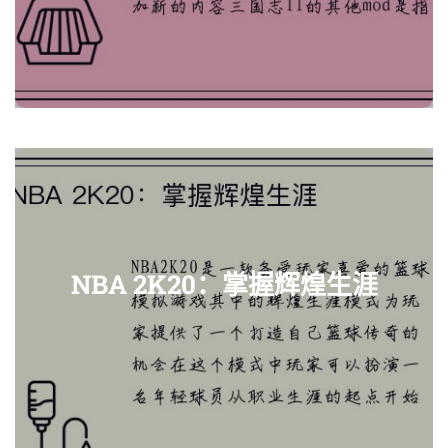
NBA 2K20：掌握辉煌生涯