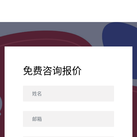
免费咨询报价