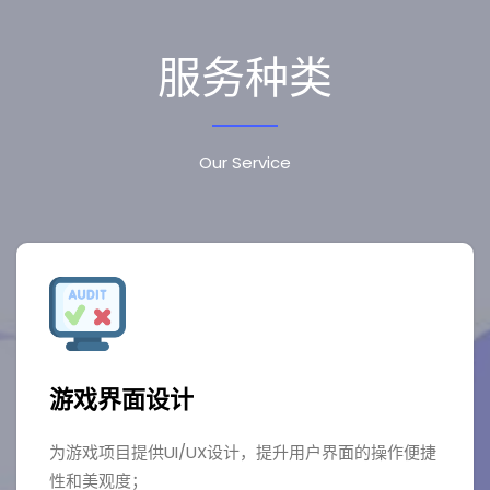
服务种类
Our Service
游戏界面设计
为游戏项目提供UI/UX设计，提升用户界面的操作便捷
性和美观度；