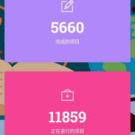
5660
完成的项目
11859
正在进行的项目