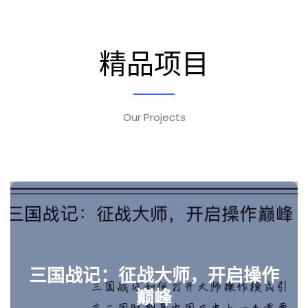
精品项目
Our Projects
三国战记：征战大师，开启操作
巅峰