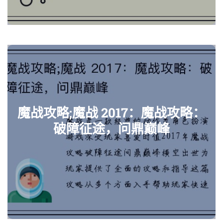
魔战攻略;魔战 2017：魔战攻略：
破障征途，问鼎巅峰