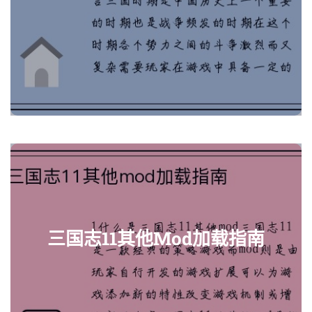
三国志11其他mod加载指南