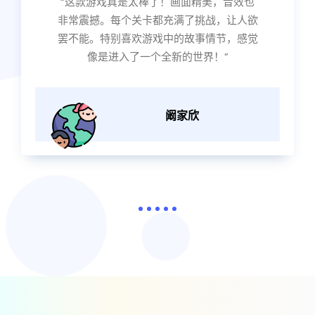
“这款游戏真是太棒了！画面精美，音效也
非常震撼。每个关卡都充满了挑战，让人欲
罢不能。特别喜欢游戏中的故事情节，感觉
像是进入了一个全新的世界！”
阚家欣