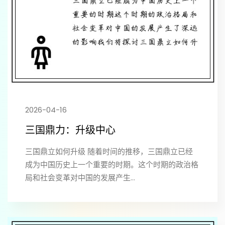
2026-04-16
三国鼎力：升级中心
三国鼎立如何升级 随着时间的推移，三国鼎立已经
成为中国历史上一个重要的时期。这个时期的政治格
局和社会变革对中国的发展产生...