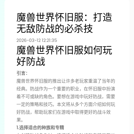
魔兽世界怀旧服：打造
无敌防战的必杀技
2026-03-12 12:21:35
魔兽世界怀旧服如何玩
好防战
引言：
魔兽世界怀旧服的推出让许多老玩家重温了当年的
经典。防战作为一个重要的职业，在怀旧服中扮演
着不可或缺的角色。要想在游戏中玩好防战，需要
一定的策略和技巧。本文将从多个方面介绍如何玩
好防战，帮助玩家们在游戏中取得更好的战斗效
果。
1.选择适合的种族和专精