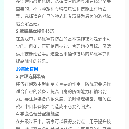
在创建防战角色时，选择适合的种族和专精是至关
重要的。不同种族和专精在属性和技能上有所差
异，选择适合自己的种族和专精将为后续的游戏体
验奠定基础。
2.掌握基本操作技巧
在游戏中，熟练掌握防战的基本操作技巧是必不可
少的。例如，正确使用技能、合理切换目标、灵活
运用技能组合等。这些基本操作技巧的熟练掌握将
提高战斗的效果。
J9集团官网
3.合理选择装备
装备在游戏中起到至关重要的作用。防战需要选择
适合自己的装备，提高自身的防御能力和输出能
力。要注意装备的耐久度，及时修理装备，避免在
战斗中因装备损坏而造成不必要的困扰。
4.学会合理分配技能点
在升级过程中，玩家可以获得技能点，用于提升技
能。防战需要合理分配技能点，提高自身的生存能