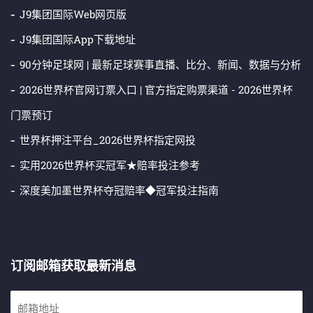
J9集团国际Web网页版
J9集团国际app下载地址
90分钟足球网 | 最新足球赛事直播、比分、新闻、数据与分析
2026世界杯官网订票入口 | 官方指定购票渠道 - 2026世界杯
门票预订
世界杯押注平台_2026世界杯指定网投
实用2026世界杯买冠军★赔率投注参考
深度美加墨世界杯夺冠赔率◆冠军投注指南
订阅邮箱获取最新消息