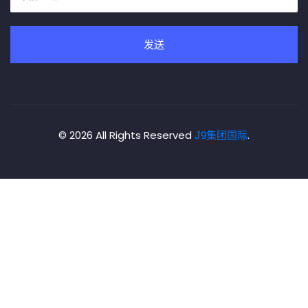
发送
© 2026 All Rights Reserved
J9集团国际
.